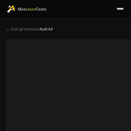
Moto
Auto
Gratis
← Tutti gli annunci
›
Audi A3