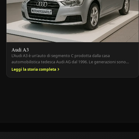
Audi A3
L’Audi A3 è un’auto di segmento C prodotta dalla casa
automobilistica tedesca Audi AG dal 1996. Le generazioni sono
quattro: la prima (8L) dal 1996 al 2003, la seconda (8P/8PA) dal
Leggi la storia completa
2003 al 2013, la terza (8V) dal 2012 al 2019 e la quarta (8Y) dal 2020.
Presentazione Audi A3 L’Audi A3 è stata la […]