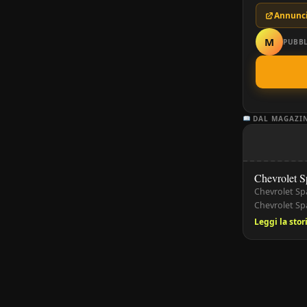
Annunci
M
PUBBL
DAL MAGAZI
Chevrolet S
Chevrolet Sp
Chevrolet Sp
progettata pe
Leggi la sto
facilità di pa
2000, la Spar
contenuti e l
ideale per […