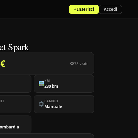
+ Inserisci
Accedi
et Spark
 €
78 visite
KM
230 km
NTE
CAMBIO
Manuale
Lombardia