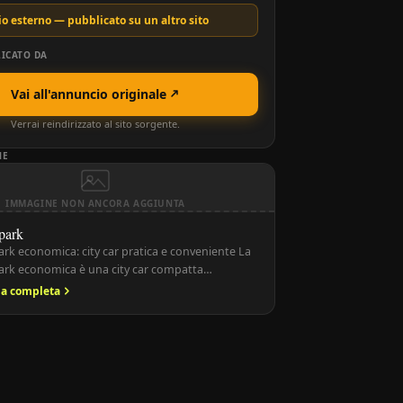
o esterno — pubblicato su un altro sito
ICATO DA
Vai all'annuncio originale
Verrai reindirizzato al sito sorgente.
NE
IMMAGINE NON ANCORA AGGIUNTA
park
ark economica: city car pratica e conveniente La
ark economica è una city car compatta
r offrire massima praticità, bassi consumi e
ria completa
rcheggio in città. Prodotta a partire dagli anni
k si distingue per le dimensioni ridotte, i consumi
’accessibilità economica, diventando una scelta
]