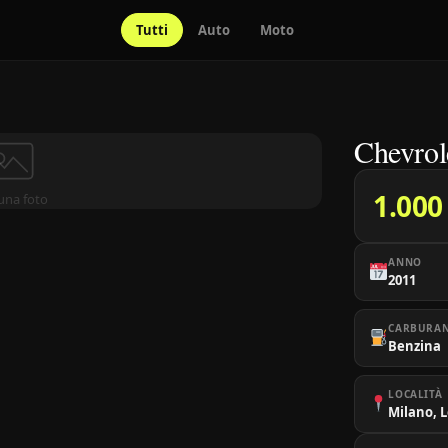
Tutti
Auto
Moto
Chevrol
1.000
una foto
ANNO
2011
CARBURA
Benzina
LOCALITÀ
Milano, 