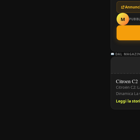
Annunci
M
PUBBL
DAL MAGAZI
Citroen C2
Citroën C2: 
Dinamica La 
2009, che ha 
Leggi la sto
dimensioni c
apprezzata c
chi cerca un’