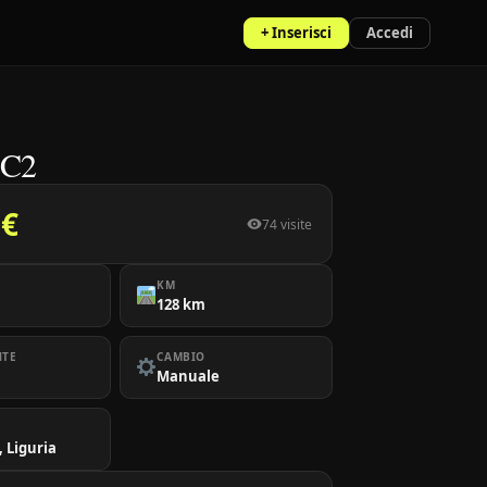
+ Inserisci
Accedi
 C2
 €
74 visite
KM
128 km
NTE
CAMBIO
Manuale
, Liguria