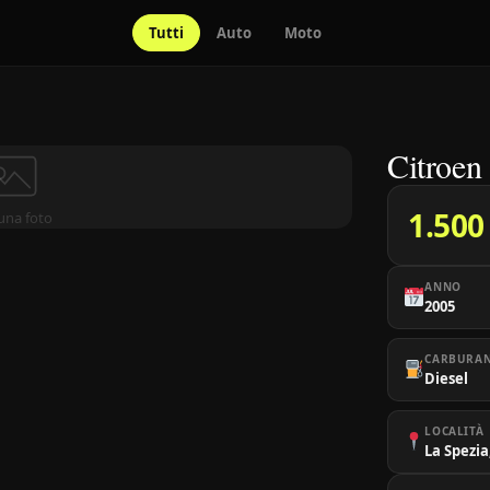
Tutti
Auto
Moto
Citroen
1.500
una foto
ANNO
2005
CARBURA
Diesel
LOCALITÀ
La Spezia