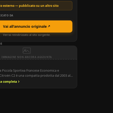
o esterno — pubblicato su un altro sito
ICATO DA
Vai all'annuncio originale
Verrai reindirizzato al sito sorgente.
NE
IMMAGINE NON ANCORA AGGIUNTA
La Piccola Sportiva Francese Economica e
Citroën C2 è una compatta prodotta dal 2003 al
conquistato il mercato grazie al design sportivo,
ria completa
ontenute e guida divertente. Ancora oggi è
ome una utilitaria d’epoca economica, ideale per
auto giovane, agile e a basso costo di […]