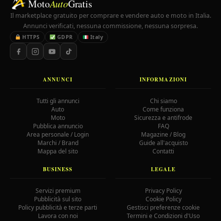
Moto
Auto
Gratis
Il marketplace gratuito per comprare e vendere auto e moto in Italia.
Annunci verificati, nessuna commissione, nessuna sorpresa.
HTTPS
GDPR
Italy
ANNUNCI
INFORMAZIONI
Tutti gli annunci
Chi siamo
Auto
Come funziona
Moto
Sicurezza e antifrode
Pubblica annuncio
FAQ
Area personale / Login
Magazine / Blog
Marchi / Brand
Guide all'acquisto
Mappa del sito
Contatti
BUSINESS
LEGALE
Servizi premium
Privacy Policy
Pubblicità sul sito
Cookie Policy
Policy pubblicità e terze parti
Gestisci preferenze cookie
Lavora con noi
Termini e Condizioni d'Uso