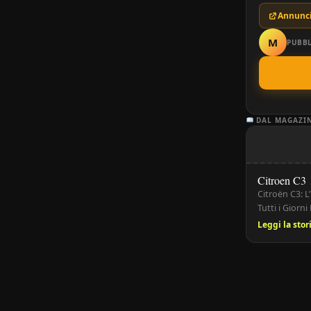
Annunci
M
PUBBL
DAL MAGAZI
Citroen C3
Citroën C3: L
Tutti i Giorn
elegante, che
Leggi la sto
mercato europ
contenuti e 
ideale per ch