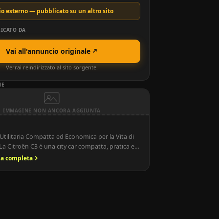
o esterno — pubblicato su un altro sito
ICATO DA
Vai all'annuncio originale
Verrai reindirizzato al sito sorgente.
NE
IMMAGINE NON ANCORA AGGIUNTA
’Utilitaria Compatta ed Economica per la Vita di
i La Citroën C3 è una city car compatta, pratica ed
 rappresenta una delle utilitarie più amate sul
ria completa
eo. Grazie al suo stile originale, ai consumi
alla buona dotazione tecnologica, è una scelta
i cerca un’auto […]