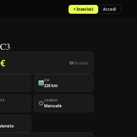
+ Inserisci
Accedi
 C3
 €
59 visite
KM
228 km
NTE
CAMBIO
Manuale
 Veneto