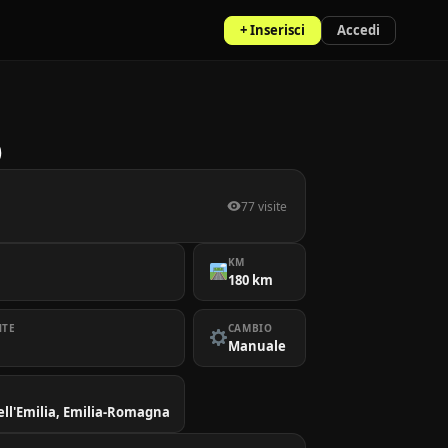
+ Inserisci
Accedi
0
77 visite
KM
180 km
NTE
CAMBIO
Manuale
ell'Emilia, Emilia-Romagna