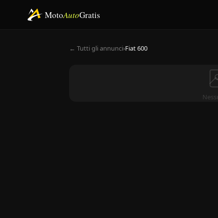
Moto
Auto
Gratis
← Tutti gli annunci
›
Fiat 600
Ness