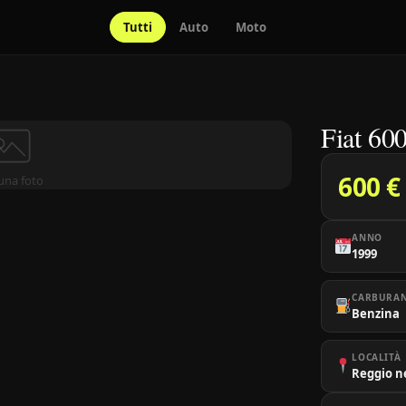
Tutti
Auto
Moto
Fiat 60
600 €
una foto
ANNO
1999
CARBURA
Benzina
LOCALITÀ
Reggio n