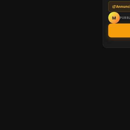
Annunci
M
PUBBL