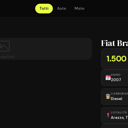
Tutti
Auto
Moto
Fiat Br
1.500
una foto
ANNO
2007
CARBURA
Diesel
LOCALITÀ
Arezzo, 