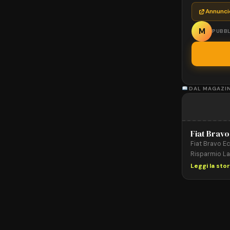
Annunci
M
PUBBL
DAL MAGAZI
Fiat Bravo
Fiat Bravo Ec
Risparmio La
moderna e fu
Leggi la sto
importante n
design accatt
stata una sce