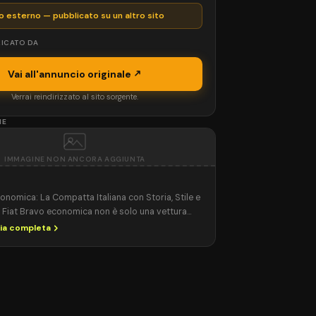
o esterno — pubblicato su un altro sito
ICATO DA
Vai all'annuncio originale
Verrai reindirizzato al sito sorgente.
NE
IMMAGINE NON ANCORA AGGIUNTA
onomica: La Compatta Italiana con Storia, Stile e
 Fiat Bravo economica non è solo una vettura
nzionale, ma anche un modello con una storia
ria completa
el segmento delle auto compatte. Coniugando
ivante, affidabilità e costi contenuti, la Bravo è
lta vincente per molti automobilisti nel corso […]