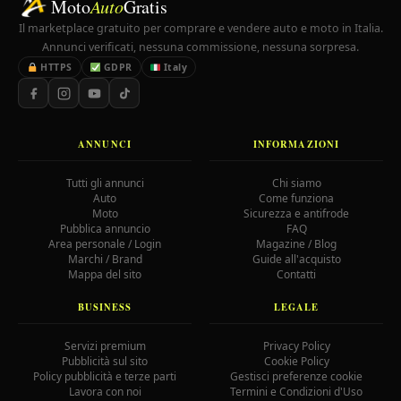
Moto
Auto
Gratis
Il marketplace gratuito per comprare e vendere auto e moto in Italia.
Annunci verificati, nessuna commissione, nessuna sorpresa.
HTTPS
GDPR
Italy
ANNUNCI
INFORMAZIONI
Tutti gli annunci
Chi siamo
Auto
Come funziona
Moto
Sicurezza e antifrode
Pubblica annuncio
FAQ
Area personale / Login
Magazine / Blog
Marchi / Brand
Guide all'acquisto
Mappa del sito
Contatti
BUSINESS
LEGALE
Servizi premium
Privacy Policy
Pubblicità sul sito
Cookie Policy
Policy pubblicità e terze parti
Gestisci preferenze cookie
Lavora con noi
Termini e Condizioni d'Uso