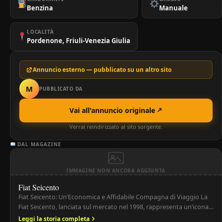
Benzina
Manuale
LOCALITÀ
Pordenone, Friuli-Venezia Giulia
Annuncio esterno — pubblicato su un altro sito
M
PUBBLICATO DA
Vai all'annuncio originale
Verrai reindirizzato al sito sorgente.
DAL MAGAZINE
IMMAGINE NON ANCORA AGGIUNTA
Fiat Seicento
Fiat Seicento: Un’Economica e Affidabile Compagna di Viaggio La
Fiat Seicento, lanciata sul mercato nel 1998, rappresenta un’icona
dell’automobilismo italiano, incarnando l’essenza della praticità e
Leggi la storia completa