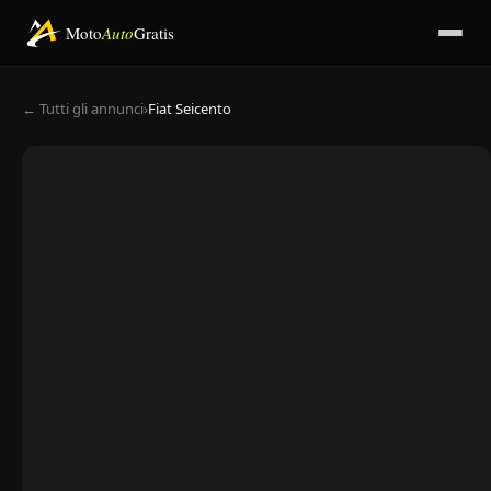
Moto
Auto
Gratis
← Tutti gli annunci
›
Fiat Seicento