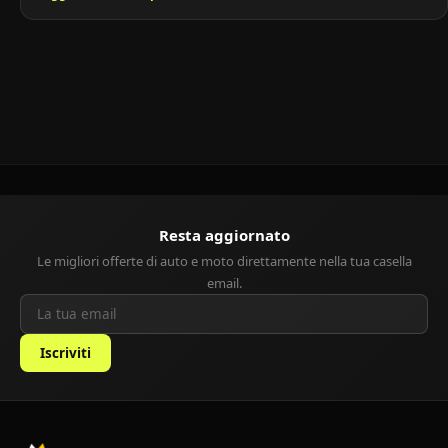
dell’efficienza. Questa compatta city car si è guadagnata una
reputazione per le sue dimensioni compatte, il design accattivante
e le prestazioni affidabili, rendendola una scelta popolare per
coloro che cercavano […]
Resta aggiornato
Le migliori offerte di auto e moto direttamente nella tua casella
email.
Iscriviti