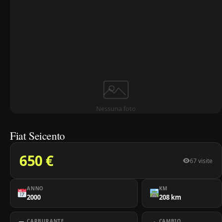
Nessuna foto
Fiat Seicento
650 €
67 visite
ANNO
KM
2000
208 km
CARBURANTE
CAMBIO