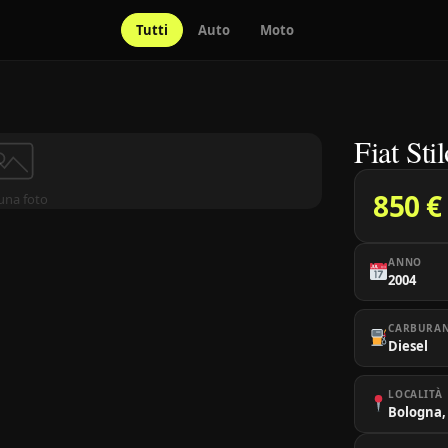
Tutti
Auto
Moto
Fiat St
850 €
una foto
ANNO
2004
CARBURA
Diesel
LOCALITÀ
Bologna,