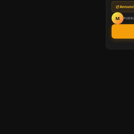
Annunci
M
PUBBL