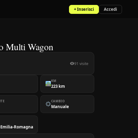
+ Inserisci
Accedi
ilo Multi Wagon
91 visite
KM
223 km
NTE
CAMBIO
Manuale
 Emilia-Romagna