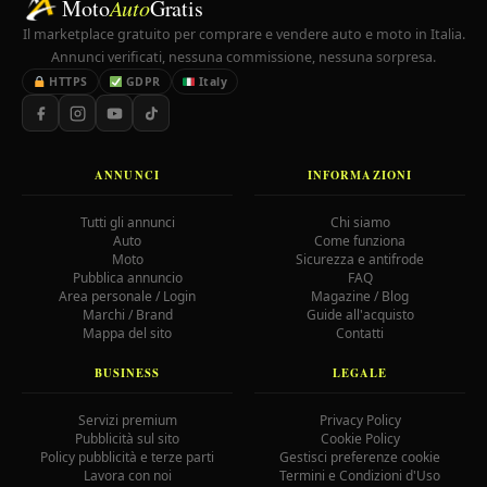
Moto
Auto
Gratis
Il marketplace gratuito per comprare e vendere auto e moto in Italia.
Annunci verificati, nessuna commissione, nessuna sorpresa.
HTTPS
GDPR
Italy
ANNUNCI
INFORMAZIONI
Tutti gli annunci
Chi siamo
Auto
Come funziona
Moto
Sicurezza e antifrode
Pubblica annuncio
FAQ
Area personale / Login
Magazine / Blog
Marchi / Brand
Guide all'acquisto
Mappa del sito
Contatti
BUSINESS
LEGALE
Servizi premium
Privacy Policy
Pubblicità sul sito
Cookie Policy
Policy pubblicità e terze parti
Gestisci preferenze cookie
Lavora con noi
Termini e Condizioni d'Uso