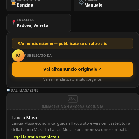
Benzina
Manuale
LOCALITÀ
Padova, Veneto
Annuncio esterno — pubblicato su un altro sito
M
PUBBLICATO DA
Vai all'annuncio originale
Verrai reindirizzato al sito sorgente.
DAL MAGAZINE
IMMAGINE NON ANCORA AGGIUNTA
Lancia Musa
Lancia Musa economica: guida all’acquisto e versioni usate Storia
della Lancia Musa La Lancia Musa è una monovolume compatta
prodotta dal 2004 al 2012, sviluppata sul pianale della Fiat Idea ma
Leggi la storia completa