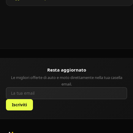
con un’impostazione più raffinata, elegante e orientata al comfort.
È stata pensata per chi desiderava un’auto cittadina spaziosa, ma
con un tocco premium, sia […]
Resta aggiornato
Le migliori offerte di auto e moto direttamente nella tua casella
email.
Iscriviti