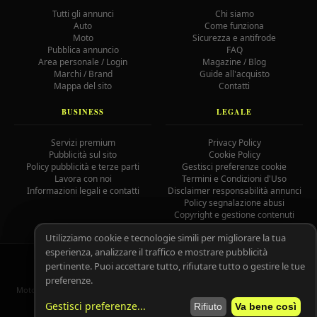
Tutti gli annunci
Chi siamo
Auto
Come funziona
Moto
Sicurezza e antifrode
Pubblica annuncio
FAQ
Area personale / Login
Magazine / Blog
Marchi / Brand
Guide all'acquisto
Mappa del sito
Contatti
BUSINESS
LEGALE
Servizi premium
Privacy Policy
Pubblicità sul sito
Cookie Policy
Policy pubblicità e terze parti
Gestisci preferenze cookie
Lavora con noi
Termini e Condizioni d'Uso
Informazioni legali e contatti
Disclaimer responsabilità annunci
Policy segnalazione abusi
Copyright e gestione contenuti
Utilizziamo cookie e tecnologie simili per migliorare la tua
esperienza, analizzare il traffico e mostrare pubblicità
© 2026 MotoAutoGratis.it — Tutti i diritti riservati —
IOCOS
GC
pertinente. Puoi accettare tutto, rifiutare tutto o gestire le tue
02758080804
preferenze.
MotoAutoGratis non è responsabile per il contenuto degli annunci pubblicati
dagli utenti registrati.
Leggi il disclaimer completo.
Gestisci preferenze
...
Rifiuto
Va bene così