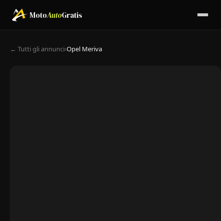
Moto
Auto
Gratis
← Tutti gli annunci
›
Opel Meriva