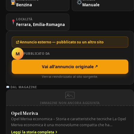
Benzina
Manuale
LOCALITÀ
Ferrara, Emilia-Romagna
Annuncio esterno — pubblicato su un altro sito
M
PUBBLICATO DA
Vai all'annuncio originale
Verrai reindirizzato al sito sorgente.
DAL MAGAZINE
IMMAGINE NON ANCORA AGGIUNTA
Opel Meriva
Opel Meriva economica – Storia e caratteristiche tecniche La Opel
Meriva economica è una monovolume compatta che ha
conquistato il mercato europeo per la sua praticità, flessibilità
Leggi la storia completa