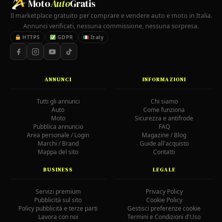
Moto
Auto
Gratis
Il marketplace gratuito per comprare e vendere auto e moto in Italia.
Annunci verificati, nessuna commissione, nessuna sorpresa.
HTTPS
GDPR
Italy
ANNUNCI
INFORMAZIONI
Tutti gli annunci
Chi siamo
Auto
Come funziona
Moto
Sicurezza e antifrode
Pubblica annuncio
FAQ
Area personale / Login
Magazine / Blog
Marchi / Brand
Guide all'acquisto
Mappa del sito
Contatti
BUSINESS
LEGALE
Servizi premium
Privacy Policy
Pubblicità sul sito
Cookie Policy
Policy pubblicità e terze parti
Gestisci preferenze cookie
Lavora con noi
Termini e Condizioni d'Uso