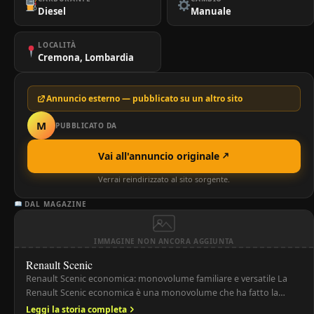
Diesel
Manuale
LOCALITÀ
Cremona, Lombardia
Annuncio esterno — pubblicato su un altro sito
M
PUBBLICATO DA
Vai all'annuncio originale
Verrai reindirizzato al sito sorgente.
DAL MAGAZINE
IMMAGINE NON ANCORA AGGIUNTA
Renault Scenic
Renault Scenic economica: monovolume familiare e versatile La
Renault Scenic economica è una monovolume che ha fatto la
storia del segmento grazie alla sua praticità, spazio interno e
Leggi la storia completa