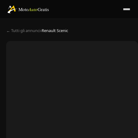
Moto
Auto
Gratis
← Tutti gli annunci
›
Renault Scenic