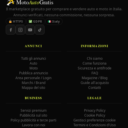
Moto
Auto
Gratis
Il marketplace gratuito per comprare e vendere auto e moto in Italia.
Annunci verificati, nessuna commissione, nessuna sorpresa.
HTTPS
GDPR
Italy
ANNUNCI
INFORMAZIONI
Tutti gli annunci
Chi siamo
Auto
Come funziona
Moto
Sicurezza e antifrode
Pubblica annuncio
FAQ
Area personale / Login
Magazine / Blog
Marchi / Brand
Guide all'acquisto
Mappa del sito
Contatti
BUSINESS
LEGALE
Servizi premium
Privacy Policy
Pubblicità sul sito
Cookie Policy
Policy pubblicità e terze parti
Gestisci preferenze cookie
Lavora con noi
Termini e Condizioni d'Uso