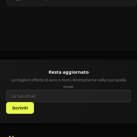
comfort. Lanciata negli anni ’90 come pioniera delle monovolume
compatte, è ancora oggi un’ottima scelta per chi cerca un’auto
usata affidabile, capiente e con costi contenuti.
[…]
Resta aggiornato
Le migliori offerte di auto e moto direttamente nella tua casella
email.
Iscriviti