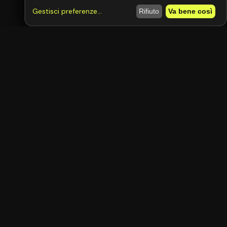
Gestisci preferenze
...
Rifiuto
Va bene così
Resta aggiornato
Le migliori offerte di auto e moto direttamente nella tua casella
email.
Iscriviti
Moto
Auto
Gratis
Il marketplace gratuito per comprare e vendere auto e moto in Italia.