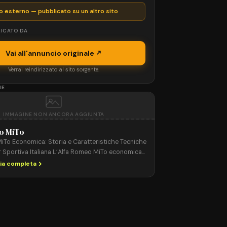
o esterno — pubblicato su un altro sito
ICATO DA
Vai all'annuncio originale
Verrai reindirizzato al sito sorgente.
NE
IMMAGINE NON ANCORA AGGIUNTA
o MiTo
iTo Economica: Storia e Caratteristiche Tecniche
ar Sportiva Italiana L’Alfa Romeo MiTo economica
ar compatta e sportiva prodotta dal 2008 al 2018,
ria completa
i cerca stile italiano, agilità e prestazioni in
rezzo accessibile. Grazie al suo design distintivo
a di guida tipica del […]