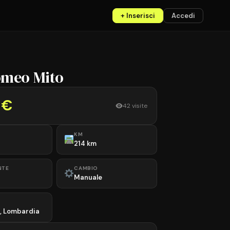
+ Inserisci
Accedi
omeo Mito
 €
42 visite
KM
214 km
NTE
CAMBIO
Manuale
, Lombardia