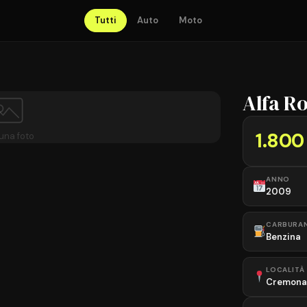
Tutti
Auto
Moto
Alfa R
1.800
una foto
ANNO
2009
CARBURA
Benzina
LOCALITÀ
Cremona