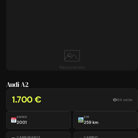
Nessuna foto
Audi A2
1.700 €
84 visite
ANNO
KM
2001
259 km
CARBURANTE
CAMBIO