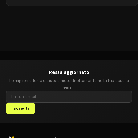
carrozzeria, riducendo peso e consumi. Nel 1997, la concept AI2 fu
presentata al Salone di Francoforte, anticipando il modello
definitivo e l’introduzione di un […]
Resta aggiornato
Le migliori offerte di auto e moto direttamente nella tua casella
email.
Iscriviti