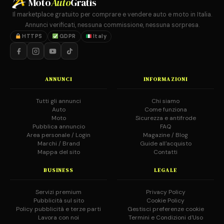
Moto
Auto
Gratis
Il marketplace gratuito per comprare e vendere auto e moto in Italia.
Annunci verificati, nessuna commissione, nessuna sorpresa.
HTTPS
GDPR
Italy
ANNUNCI
INFORMAZIONI
Tutti gli annunci
Chi siamo
Auto
Come funziona
Moto
Sicurezza e antifrode
Pubblica annuncio
FAQ
Area personale / Login
Magazine / Blog
Marchi / Brand
Guide all'acquisto
Mappa del sito
Contatti
BUSINESS
LEGALE
Servizi premium
Privacy Policy
Pubblicità sul sito
Cookie Policy
Policy pubblicità e terze parti
Gestisci preferenze cookie
Lavora con noi
Termini e Condizioni d'Uso