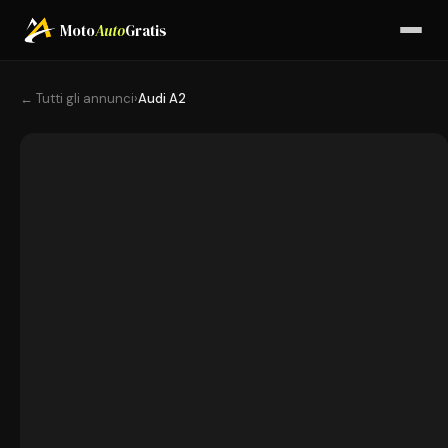
Moto
Auto
Gratis
← Tutti gli annunci
›
Audi A2