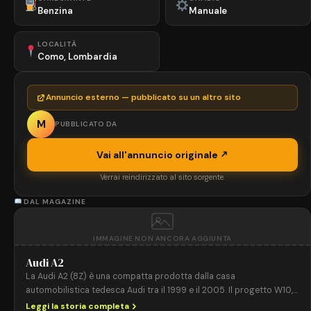
Benzina
Manuale
LOCALITÀ
Como, Lombardia
Annuncio esterno — pubblicato su un altro sito
M
PUBBLICATO DA
Vai all'annuncio originale
Verrai reindirizzato al sito sorgente.
DAL MAGAZINE
IMMAGINE NON ANCORA AGGIUNTA
Audi A2
La Audi A2 (8Z) è una compatta prodotta dalla casa
automobilistica tedesca Audi tra il 1999 e il 2005. Il progetto W10,
avviato nel 1996, propose l’uso massiccio dell’alluminio per la
Leggi la storia completa