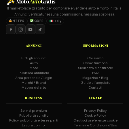
Moto
Auto
Gratis
Il marketplace gratuito per comprare e vendere auto e moto in Italia.
Annunci verificati, nessuna commissione, nessuna sorpresa.
HTTPS
GDPR
Italy
ANNUNCI
INFORMAZIONI
Tutti gli annunci
Chi siamo
Auto
Come funziona
Moto
Sicurezza e antifrode
Pubblica annuncio
FAQ
Area personale / Login
Magazine / Blog
Marchi / Brand
Guide all'acquisto
Mappa del sito
Contatti
BUSINESS
LEGALE
Servizi premium
Privacy Policy
Pubblicità sul sito
Cookie Policy
Policy pubblicità e terze parti
Gestisci preferenze cookie
Lavora con noi
Termini e Condizioni d'Uso