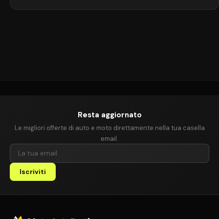
carrozzeria, riducendo peso e consumi. Nel 1997, la concept AI2 fu
presentata al Salone di Francoforte, anticipando il modello
definitivo e l’introduzione di un […]
Resta aggiornato
Le migliori offerte di auto e moto direttamente nella tua casella
email.
Iscriviti