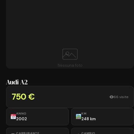
Nessuna foto
Audi A2
750 €
66 visite
ANNO
KM
2002
248 km
CARBURANTE
CAMBIO