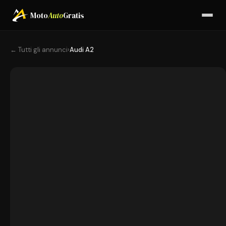
Moto
Auto
Gratis
← Tutti gli annunci
›
Audi A2