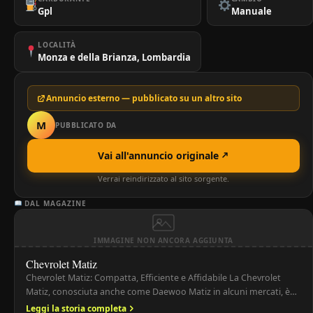
Gpl
Manuale
LOCALITÀ
Monza e della Brianza, Lombardia
Annuncio esterno — pubblicato su un altro sito
M
PUBBLICATO DA
Vai all'annuncio originale
Verrai reindirizzato al sito sorgente.
DAL MAGAZINE
IMMAGINE NON ANCORA AGGIUNTA
Chevrolet Matiz
Chevrolet Matiz: Compatta, Efficiente e Affidabile La Chevrolet
Matiz, conosciuta anche come Daewoo Matiz in alcuni mercati, è
una city car che ha guadagnato popolarità grazie alle sue
Leggi la storia completa