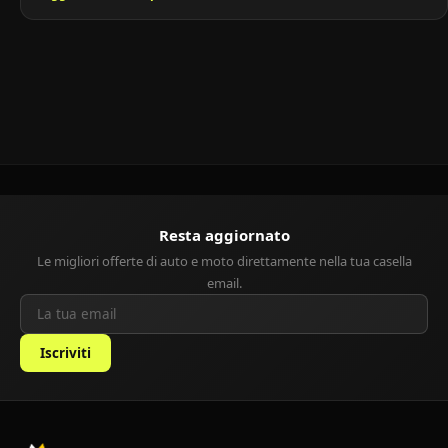
dimensioni compatte, alla manovrabilità eccezionale e all’efficienza
nei consumi. Prodotta inizialmente dalla casa automobilistica
sudcoreana Daewoo, la Matiz è stata successivamente
commercializzata sotto il marchio Chevrolet a […]
Resta aggiornato
Le migliori offerte di auto e moto direttamente nella tua casella
email.
Iscriviti