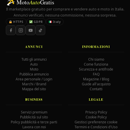
Moto
Auto
Gratis
Il marketplace gratuito per comprare e vendere auto e moto in Italia.
Annunci verificati, nessuna commissione, nessuna sorpresa.
HTTPS
GDPR
Italy
ANNUNCI
INFORMAZIONI
Tutti gli annunci
Chi siamo
Auto
Come funziona
Moto
Sicurezza e antifrode
Pubblica annuncio
FAQ
Area personale / Login
Magazine / Blog
Marchi / Brand
Guide all'acquisto
Mappa del sito
Contatti
BUSINESS
LEGALE
Servizi premium
Privacy Policy
Pubblicità sul sito
Cookie Policy
Policy pubblicità e terze parti
Gestisci preferenze cookie
Lavora con noi
Termini e Condizioni d'Uso