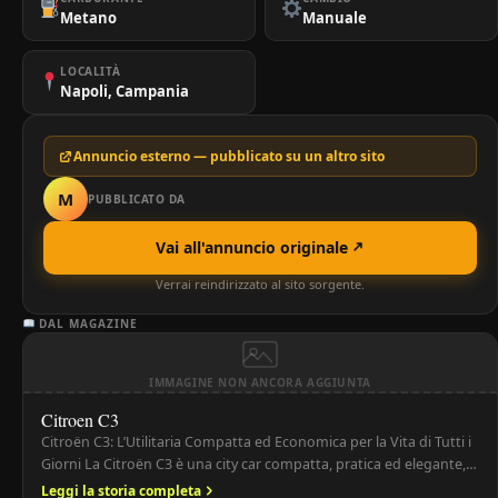
Metano
Manuale
LOCALITÀ
Napoli, Campania
Annuncio esterno — pubblicato su un altro sito
M
PUBBLICATO DA
Vai all'annuncio originale
Verrai reindirizzato al sito sorgente.
DAL MAGAZINE
IMMAGINE NON ANCORA AGGIUNTA
Citroen C3
Citroën C3: L’Utilitaria Compatta ed Economica per la Vita di Tutti i
Giorni La Citroën C3 è una city car compatta, pratica ed elegante,
che rappresenta una delle utilitarie più amate sul mercato
Leggi la storia completa