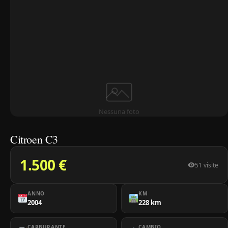
Nessuna foto
Citroen C3
1.500 €
51 visite
ANNO
KM
2004
228 km
CARBURANTE
CAMBIO