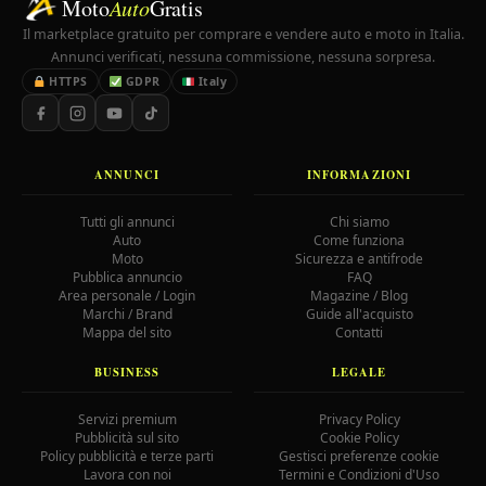
Moto
Auto
Gratis
Il marketplace gratuito per comprare e vendere auto e moto in Italia.
Annunci verificati, nessuna commissione, nessuna sorpresa.
HTTPS
GDPR
Italy
ANNUNCI
INFORMAZIONI
Tutti gli annunci
Chi siamo
Auto
Come funziona
Moto
Sicurezza e antifrode
Pubblica annuncio
FAQ
Area personale / Login
Magazine / Blog
Marchi / Brand
Guide all'acquisto
Mappa del sito
Contatti
BUSINESS
LEGALE
Servizi premium
Privacy Policy
Pubblicità sul sito
Cookie Policy
Policy pubblicità e terze parti
Gestisci preferenze cookie
Lavora con noi
Termini e Condizioni d'Uso