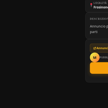
LOCALITÀ
Frosinone
DESCRIZIO
Annuncio p
parti
Annunci
M
PUBBL