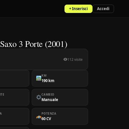
+ Inserisci
Accedi
 Saxo 3 Porte (2001)
112 visite
KM
190 km
NTE
CAMBIO
Manuale
A
POTENZA
60 CV