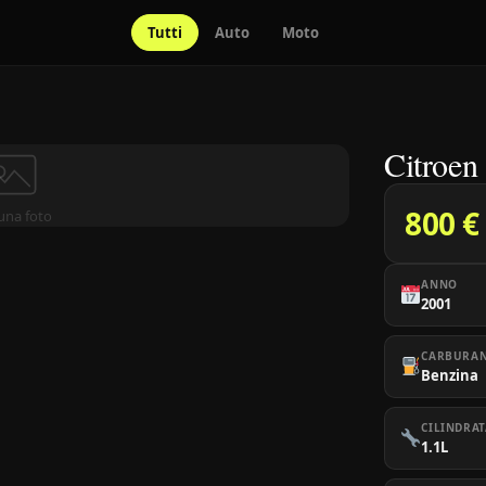
Tutti
Auto
Moto
Citroen
800 €
una foto
ANNO
2001
CARBURA
Benzina
CILINDRAT
1.1L