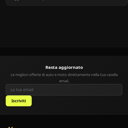
molto accessibile, consumi contenuti e manutenzione economica,
la Sandero rappresenta la scelta ideale per chi cerca un’auto
pratica per la città, affidabile e versatile. Compatta ma spaziosa,
[…]
Resta aggiornato
Le migliori offerte di auto e moto direttamente nella tua casella
email.
Iscriviti