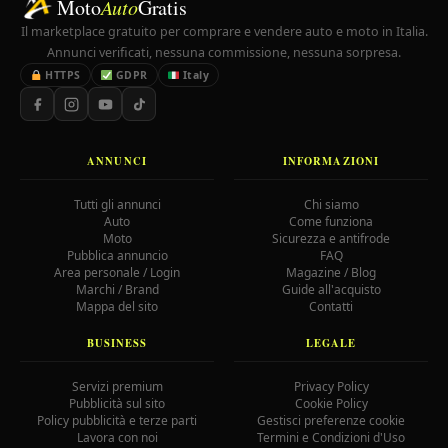
Moto
Auto
Gratis
Il marketplace gratuito per comprare e vendere auto e moto in Italia.
Annunci verificati, nessuna commissione, nessuna sorpresa.
HTTPS
GDPR
Italy
ANNUNCI
INFORMAZIONI
Tutti gli annunci
Chi siamo
Auto
Come funziona
Moto
Sicurezza e antifrode
Pubblica annuncio
FAQ
Area personale / Login
Magazine / Blog
Marchi / Brand
Guide all'acquisto
Mappa del sito
Contatti
BUSINESS
LEGALE
Servizi premium
Privacy Policy
Pubblicità sul sito
Cookie Policy
Policy pubblicità e terze parti
Gestisci preferenze cookie
Lavora con noi
Termini e Condizioni d'Uso