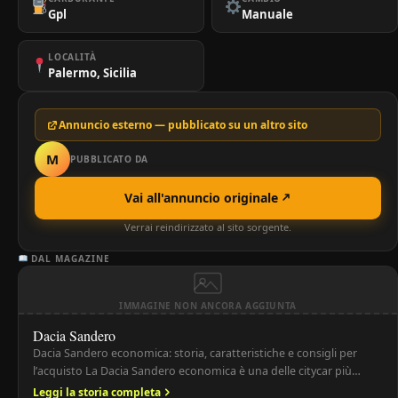
Gpl
Manuale
LOCALITÀ
Palermo, Sicilia
Annuncio esterno — pubblicato su un altro sito
M
PUBBLICATO DA
Vai all'annuncio originale
Verrai reindirizzato al sito sorgente.
DAL MAGAZINE
IMMAGINE NON ANCORA AGGIUNTA
Dacia Sandero
Dacia Sandero economica: storia, caratteristiche e consigli per
l’acquisto La Dacia Sandero economica è una delle citycar più
convenienti e popolari sul mercato europeo. Grazie a un prezzo
Leggi la storia completa