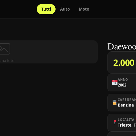
Tutti
Auto
Moto
Daewoo
2.000
una foto
ANNO
2002
CARBURA
Benzina
LOCALITÀ
Trieste, 