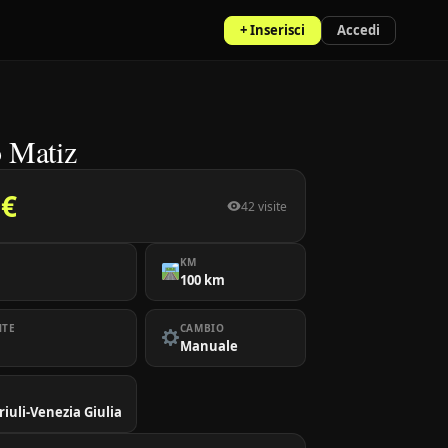
+ Inserisci
Accedi
 Matiz
 €
42 visite
KM
100 km
NTE
CAMBIO
Manuale
Friuli-Venezia Giulia