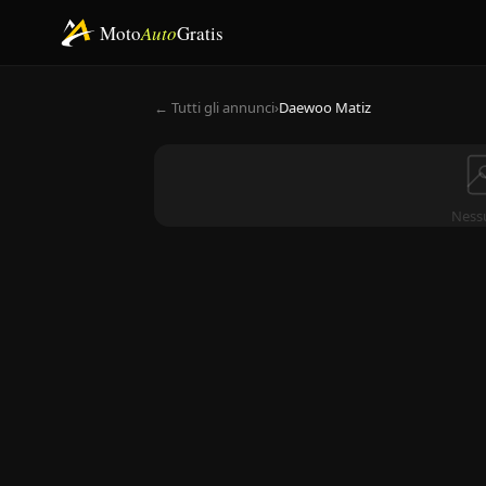
Moto
Auto
Gratis
← Tutti gli annunci
›
Daewoo Matiz
Ness