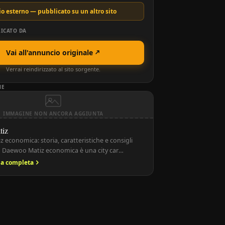
o esterno — pubblicato su un altro sito
ICATO DA
Vai all'annuncio originale
Verrai reindirizzato al sito sorgente.
NE
IMMAGINE NON ANCORA AGGIUNTA
tiz
economica: storia, caratteristiche e consigli
a Daewoo Matiz economica è una city car
odotta dal 1998 al 2010, famosa per il suo prezzo
ria completa
consumi ridotti e facilità di parcheggio. Ancora
nta una scelta ideale per chi cerca un’auto
ca e dai costi di gestione contenuti. Storia della