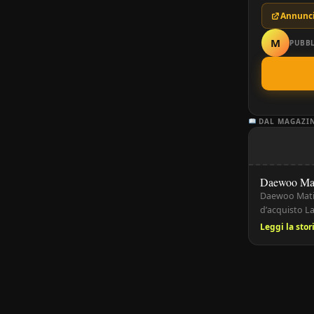
Annunci
M
PUBBL
DAL MAGAZI
Daewoo Ma
Daewoo Matiz 
d’acquisto L
compatta, pr
Leggi la sto
accessibile, 
oggi rapprese
piccola, prati
Daewoo […]