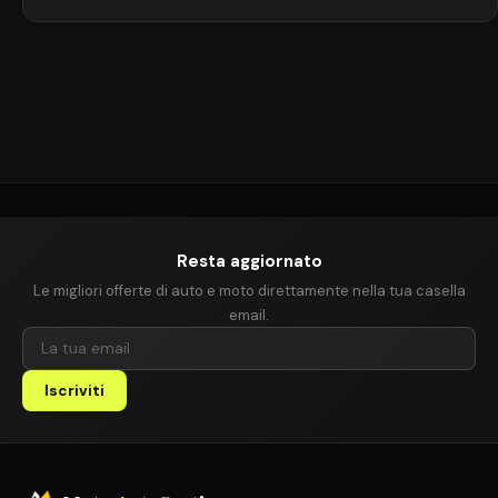
consumi ridotti e facilità di parcheggio. Ancora oggi rappresenta
una scelta ideale per chi cerca un’auto piccola, pratica e dai costi
di gestione contenuti. Storia della Daewoo […]
Resta aggiornato
Le migliori offerte di auto e moto direttamente nella tua casella
email.
Iscriviti