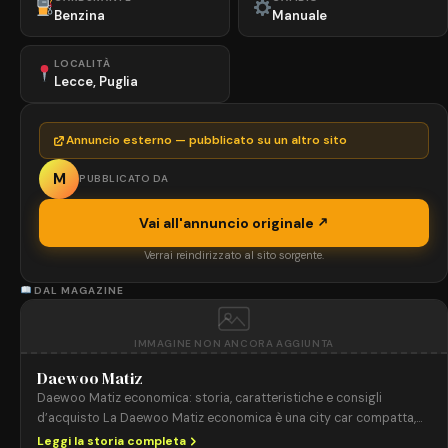
Benzina
Manuale
LOCALITÀ
Lecce, Puglia
Annuncio esterno — pubblicato su un altro sito
M
PUBBLICATO DA
Vai all'annuncio originale
Verrai reindirizzato al sito sorgente.
DAL MAGAZINE
IMMAGINE NON ANCORA AGGIUNTA
Daewoo Matiz
Daewoo Matiz economica: storia, caratteristiche e consigli
d’acquisto La Daewoo Matiz economica è una city car compatta,
prodotta dal 1998 al 2010, famosa per il suo prezzo accessibile,
Leggi la storia completa