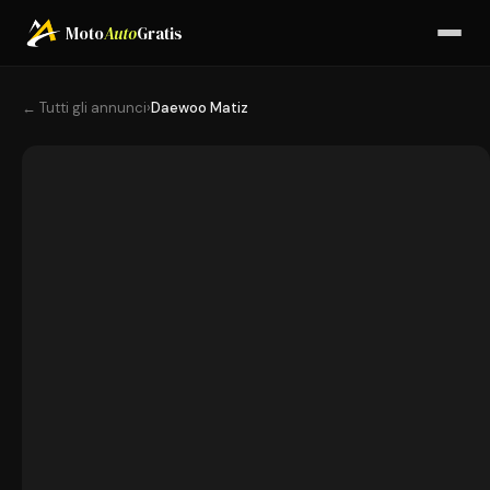
Moto
Auto
Gratis
← Tutti gli annunci
›
Daewoo Matiz