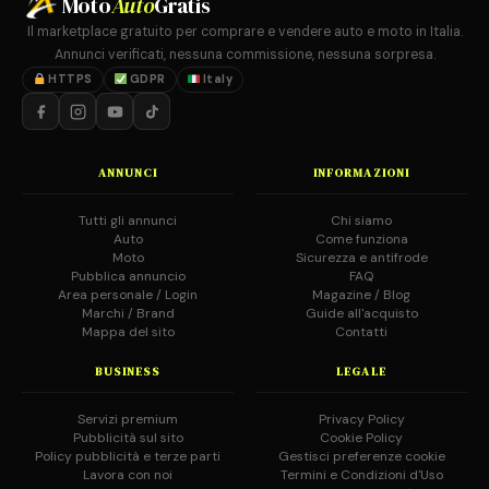
Moto
Auto
Gratis
Il marketplace gratuito per comprare e vendere auto e moto in Italia.
Annunci verificati, nessuna commissione, nessuna sorpresa.
HTTPS
GDPR
Italy
ANNUNCI
INFORMAZIONI
Tutti gli annunci
Chi siamo
Auto
Come funziona
Moto
Sicurezza e antifrode
Pubblica annuncio
FAQ
Area personale / Login
Magazine / Blog
Marchi / Brand
Guide all'acquisto
Mappa del sito
Contatti
BUSINESS
LEGALE
Servizi premium
Privacy Policy
Pubblicità sul sito
Cookie Policy
Policy pubblicità e terze parti
Gestisci preferenze cookie
Lavora con noi
Termini e Condizioni d'Uso