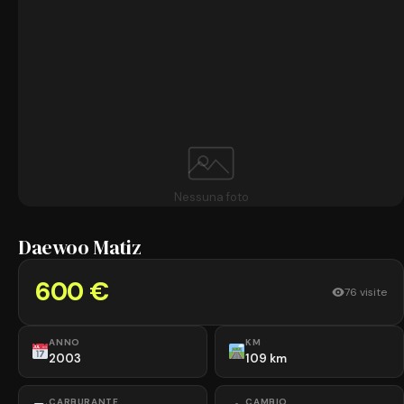
Nessuna foto
Daewoo Matiz
600 €
76 visite
ANNO
KM
2003
109 km
CARBURANTE
CAMBIO