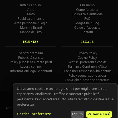
Tutti gli annunci
Chi siamo
Auto
Come funziona
Moto
Sicurezza e antifrode
Pubblica annuncio
FAQ
Area personale / Login
Magazine / Blog
Marchi / Brand
Guide all'acquisto
Mappa del sito
Contatti
BUSINESS
LEGALE
Servizi premium
Privacy Policy
Pubblicità sul sito
Cookie Policy
Policy pubblicità e terze parti
Gestisci preferenze cookie
Lavora con noi
Termini e Condizioni d'Uso
Informazioni legali e contatti
Disclaimer responsabilità annunci
Policy segnalazione abusi
Copyright e gestione contenuti
Utilizziamo cookie e tecnologie simili per migliorare la tua
esperienza, analizzare il traffico e mostrare pubblicità
© 2026 MotoAutoGratis.it — Tutti i diritti riservati —
IOCOS
GC
pertinente. Puoi accettare tutto, rifiutare tutto o gestire le tue
02758080804
preferenze.
MotoAutoGratis non è responsabile per il contenuto degli annunci pubblicati
dagli utenti registrati.
Leggi il disclaimer completo.
Gestisci preferenze
...
Rifiuto
Va bene così