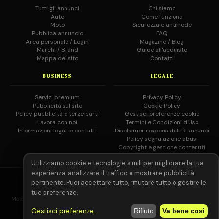
Tutti gli annunci
Chi siamo
Auto
Come funziona
Moto
Sicurezza e antifrode
Pubblica annuncio
FAQ
Area personale / Login
Magazine / Blog
Marchi / Brand
Guide all'acquisto
Mappa del sito
Contatti
BUSINESS
LEGALE
Servizi premium
Privacy Policy
Pubblicità sul sito
Cookie Policy
Policy pubblicità e terze parti
Gestisci preferenze cookie
Lavora con noi
Termini e Condizioni d'Uso
Informazioni legali e contatti
Disclaimer responsabilità annunci
Policy segnalazione abusi
Copyright e gestione contenuti
Utilizziamo cookie e tecnologie simili per migliorare la tua
esperienza, analizzare il traffico e mostrare pubblicità
© 2026 MotoAutoGratis.it — Tutti i diritti riservati —
IOCOS
GC
pertinente. Puoi accettare tutto, rifiutare tutto o gestire le
02758080804
tue preferenze.
MotoAutoGratis non è responsabile per il contenuto degli annunci pubblicati
dagli utenti registrati.
Leggi il disclaimer completo.
Gestisci preferenze
...
Rifiuto
Va bene così