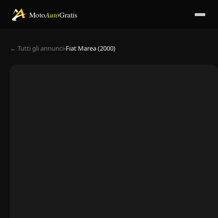
Moto
Auto
Gratis
← Tutti gli annunci
›
Fiat Marea (2000)