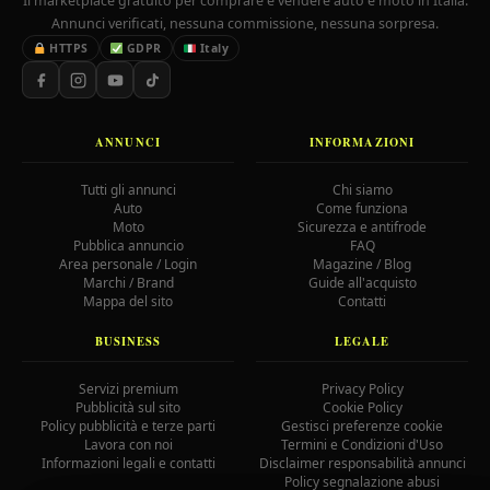
Il marketplace gratuito per comprare e vendere auto e moto in Italia.
Annunci verificati, nessuna commissione, nessuna sorpresa.
HTTPS
GDPR
Italy
ANNUNCI
INFORMAZIONI
Tutti gli annunci
Chi siamo
Auto
Come funziona
Moto
Sicurezza e antifrode
Pubblica annuncio
FAQ
Area personale / Login
Magazine / Blog
Marchi / Brand
Guide all'acquisto
Mappa del sito
Contatti
BUSINESS
LEGALE
Servizi premium
Privacy Policy
Pubblicità sul sito
Cookie Policy
Policy pubblicità e terze parti
Gestisci preferenze cookie
Lavora con noi
Termini e Condizioni d'Uso
Informazioni legali e contatti
Disclaimer responsabilità annunci
Policy segnalazione abusi