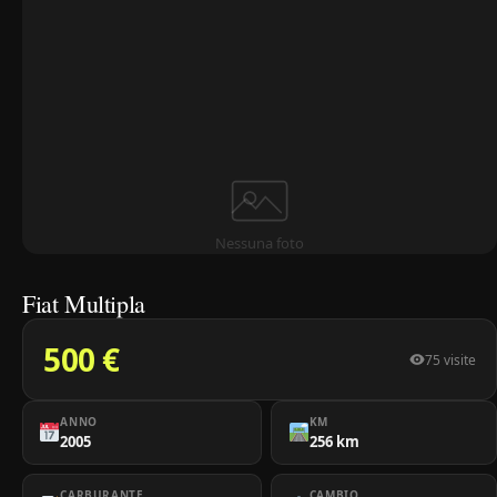
Nessuna foto
Fiat Multipla
500 €
75 visite
ANNO
KM
2005
256 km
CARBURANTE
CAMBIO