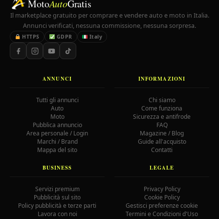
Moto
Auto
Gratis
Il marketplace gratuito per comprare e vendere auto e moto in Italia.
Annunci verificati, nessuna commissione, nessuna sorpresa.
HTTPS
GDPR
Italy
ANNUNCI
INFORMAZIONI
Tutti gli annunci
Chi siamo
Auto
Come funziona
Moto
Sicurezza e antifrode
Pubblica annuncio
FAQ
Area personale / Login
Magazine / Blog
Marchi / Brand
Guide all'acquisto
Mappa del sito
Contatti
BUSINESS
LEGALE
Servizi premium
Privacy Policy
Pubblicità sul sito
Cookie Policy
Policy pubblicità e terze parti
Gestisci preferenze cookie
Lavora con noi
Termini e Condizioni d'Uso