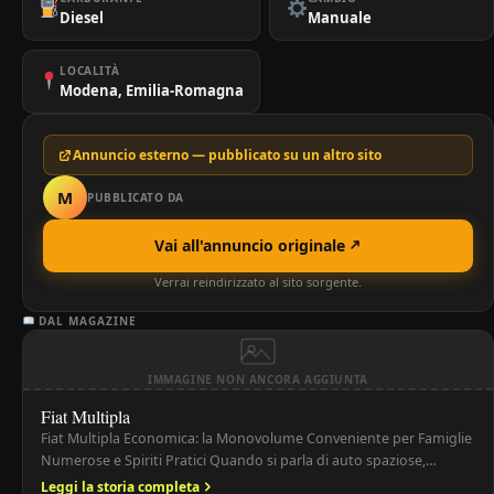
Diesel
Manuale
LOCALITÀ
Modena, Emilia-Romagna
Annuncio esterno — pubblicato su un altro sito
M
PUBBLICATO DA
Vai all'annuncio originale
Verrai reindirizzato al sito sorgente.
DAL MAGAZINE
IMMAGINE NON ANCORA AGGIUNTA
Fiat Multipla
Fiat Multipla Economica: la Monovolume Conveniente per Famiglie
Numerose e Spiriti Pratici Quando si parla di auto spaziose,
pratiche e dal carattere unico, la Fiat Multipla economica è una
Leggi la storia completa