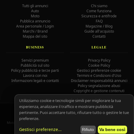
Tutti gli annunci
Chi siamo
Auto
Come funziona
Moto
Sicurezza e antifrode
Pubblica annuncio
FAQ
Area personale / Login
Magazine / Blog
Marchi / Brand
Guide all'acquisto
Mappa del sito
Contatti
BUSINESS
LEGALE
Servizi premium
Privacy Policy
Pubblicità sul sito
Cookie Policy
Policy pubblicità e terze parti
Gestisci preferenze cookie
Lavora con noi
Termini e Condizioni d'Uso
Informazioni legali e contatti
Disclaimer responsabilità annunci
Policy segnalazione abusi
Copyright e gestione contenuti
Utilizziamo cookie e tecnologie simili per migliorare la tua
esperienza, analizzare il traffico e mostrare pubblicità
© 2026 MotoAutoGratis.it — Tutti i diritti riservati —
IOCOS
GC
pertinente. Puoi accettare tutto, rifiutare tutto o gestire le tue
02758080804
preferenze.
MotoAutoGratis non è responsabile per il contenuto degli annunci pubblicati
dagli utenti registrati.
Leggi il disclaimer completo.
Gestisci preferenze
...
Rifiuto
Va bene così