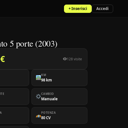
+ Inserisci
Accedi
nto 5 porte (2003)
 €
128 visite
KM
98 km
NTE
CAMBIO
Manuale
A
POTENZA
80 CV