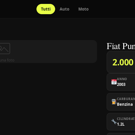
Tutti
Auto
Moto
Fiat Pu
2.000
una foto
ANNO
2003
CARBURA
Benzina
CILINDRAT
1.2L