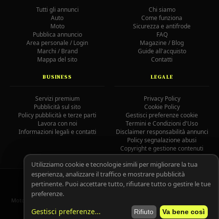
Tutti gli annunci
Chi siamo
Auto
Come funziona
Moto
Sicurezza e antifrode
Pubblica annuncio
FAQ
Area personale / Login
Magazine / Blog
Marchi / Brand
Guide all'acquisto
Mappa del sito
Contatti
BUSINESS
LEGALE
Servizi premium
Privacy Policy
Pubblicità sul sito
Cookie Policy
Policy pubblicità e terze parti
Gestisci preferenze cookie
Lavora con noi
Termini e Condizioni d'Uso
Informazioni legali e contatti
Disclaimer responsabilità annunci
Policy segnalazione abusi
Copyright e gestione contenuti
Utilizziamo cookie e tecnologie simili per migliorare la tua
esperienza, analizzare il traffico e mostrare pubblicità
© 2026 MotoAutoGratis.it — Tutti i diritti riservati —
IOCOS
GC
pertinente. Puoi accettare tutto, rifiutare tutto o gestire le tue
02758080804
preferenze.
MotoAutoGratis non è responsabile per il contenuto degli annunci pubblicati
dagli utenti registrati.
Leggi il disclaimer completo.
Gestisci preferenze
...
Rifiuto
Va bene così