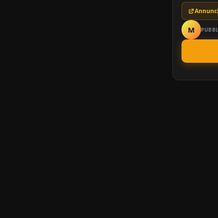
Annunci
M
PUBBL