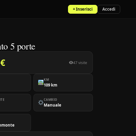
+ Inserisci
Accedi
to 5 porte
 €
47 visite
KM
109 km
NTE
CAMBIO
Manuale
Piemonte