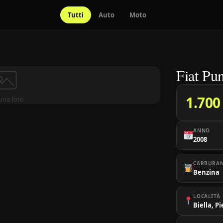
Tutti
Auto
Moto
Fiat Pun
1.700
una foto
ANNO
2008
CARBURA
Benzina
LOCALITÀ
Biella, 