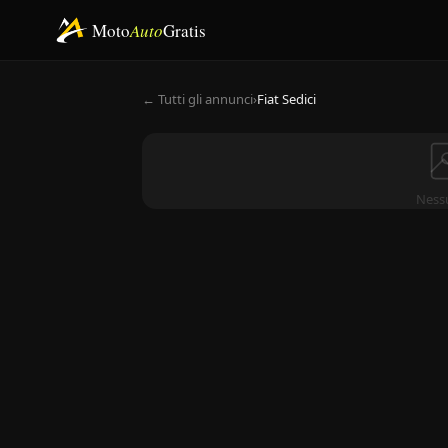
Moto
Auto
Gratis
← Tutti gli annunci
›
Fiat Sedici
Ness