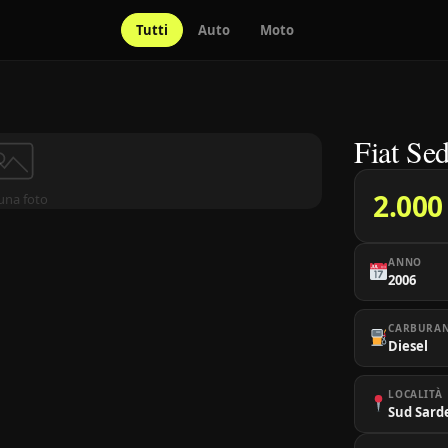
Tutti
Auto
Moto
Fiat Sed
2.000
una foto
ANNO
2006
CARBURA
Diesel
LOCALITÀ
Sud Sard