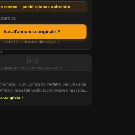
o esterno — pubblicato su un altro sito
ICATO DA
Vai all'annuncio originale
Verrai reindirizzato al sito sorgente.
NE
IMMAGINE NON ANCORA AGGIUNTA
Economica: il SUV Compatto Perfetto per Chi Cerca
ffidabilità La Fiat Sedici economica è una scelta
per chi desidera un SUV compatto, versatile e con
ria completa
ti. Prodotta in collaborazione con Suzuki, la
a pensata per offrire un buon equilibrio tra
icità e consumi ridotti, diventando in […]