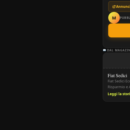
Annunci
M
PUBBL
DAL MAGAZI
Fiat Sedici
Fiat Sedici 
Risparmio e A
intelligente 
Leggi la sto
costi contenu
Sedici è stat
comfort, prat