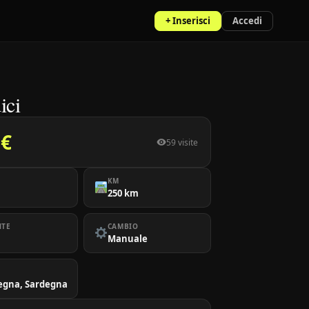
+ Inserisci
Accedi
ici
 €
59 visite
KM
250 km
NTE
CAMBIO
Manuale
egna, Sardegna