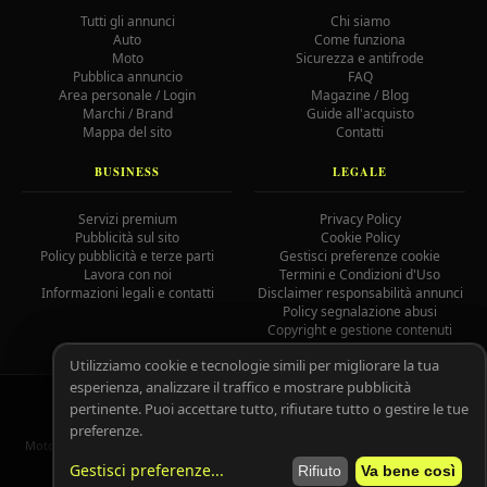
Tutti gli annunci
Chi siamo
Auto
Come funziona
Moto
Sicurezza e antifrode
Pubblica annuncio
FAQ
Area personale / Login
Magazine / Blog
Marchi / Brand
Guide all'acquisto
Mappa del sito
Contatti
BUSINESS
LEGALE
Servizi premium
Privacy Policy
Pubblicità sul sito
Cookie Policy
Policy pubblicità e terze parti
Gestisci preferenze cookie
Lavora con noi
Termini e Condizioni d'Uso
Informazioni legali e contatti
Disclaimer responsabilità annunci
Policy segnalazione abusi
Copyright e gestione contenuti
Utilizziamo cookie e tecnologie simili per migliorare la tua
esperienza, analizzare il traffico e mostrare pubblicità
© 2026 MotoAutoGratis.it — Tutti i diritti riservati —
IOCOS
GC
pertinente. Puoi accettare tutto, rifiutare tutto o gestire le tue
02758080804
preferenze.
MotoAutoGratis non è responsabile per il contenuto degli annunci pubblicati
dagli utenti registrati.
Leggi il disclaimer completo.
Gestisci preferenze
...
Rifiuto
Va bene così