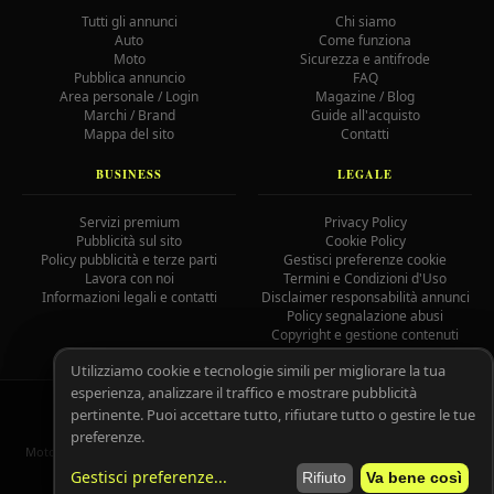
Tutti gli annunci
Chi siamo
Auto
Come funziona
Moto
Sicurezza e antifrode
Pubblica annuncio
FAQ
Area personale / Login
Magazine / Blog
Marchi / Brand
Guide all'acquisto
Mappa del sito
Contatti
BUSINESS
LEGALE
Servizi premium
Privacy Policy
Pubblicità sul sito
Cookie Policy
Policy pubblicità e terze parti
Gestisci preferenze cookie
Lavora con noi
Termini e Condizioni d'Uso
Informazioni legali e contatti
Disclaimer responsabilità annunci
Policy segnalazione abusi
Copyright e gestione contenuti
Utilizziamo cookie e tecnologie simili per migliorare la tua
esperienza, analizzare il traffico e mostrare pubblicità
© 2026 MotoAutoGratis.it — Tutti i diritti riservati —
IOCOS
GC
pertinente. Puoi accettare tutto, rifiutare tutto o gestire le tue
02758080804
preferenze.
MotoAutoGratis non è responsabile per il contenuto degli annunci pubblicati
dagli utenti registrati.
Leggi il disclaimer completo.
Gestisci preferenze
...
Rifiuto
Va bene così