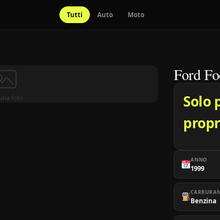
Tutti
Auto
Moto
Ford Fo
Solo 
una foto
propr
ANNO
1999
CARBURA
Benzina