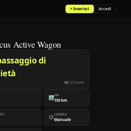
+ Inserisci
Accedi
cus Active Wagon
passaggio di
ietà
123 visite
KM
150 km
NTE
CAMBIO
Manuale