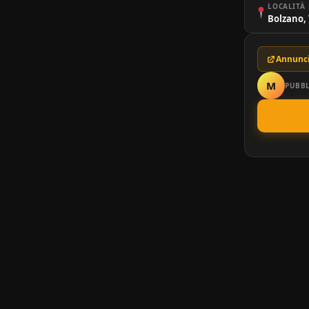
LOCALITÀ
Bolzano,
Annunci
M
PUBBL