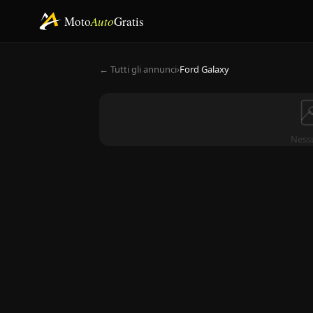
Moto
Auto
Gratis
← Tutti gli annunci
›
Ford Galaxy
Ness