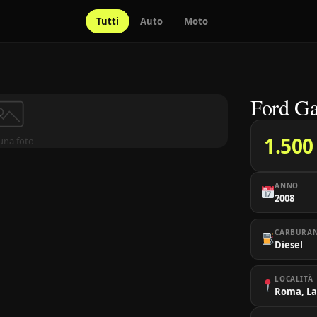
Tutti
Auto
Moto
Ford Ga
1.500
una foto
ANNO
2008
CARBURA
Diesel
LOCALITÀ
Roma, La