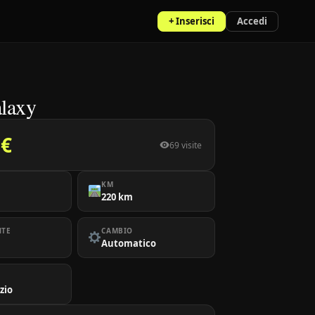
+ Inserisci
Accedi
laxy
 €
69 visite
KM
220 km
NTE
CAMBIO
Automatico
zio