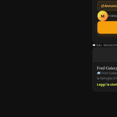
Annunci
M
PUBBL
DAL MAGAZI
Ford Galax
Ford Galax
la famiglia I
americana, pr
Leggi la sto
fino a 7 pos
professionis
sempre la su
[…]