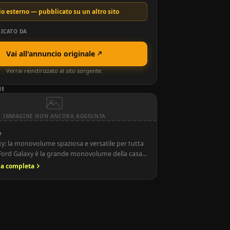
o esterno — pubblicato su un altro sito
ICATO DA
Vai all'annuncio originale
Verrai reindirizzato al sito sorgente.
NE
IMMAGINE NON ANCORA AGGIUNTA
y
y: la monovolume spaziosa e versatile per tutta
l Ford Galaxy è la grande monovolume della casa
ogettata per offrire spazio, comfort e versatilità
ria completa
ti. Apprezzata da famiglie numerose e
ti, ha attraversato tre generazioni, mantenendo
a vocazione da people mover.
Storia del Ford