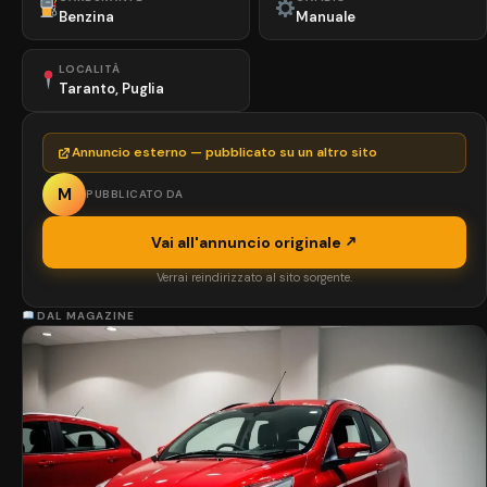
Benzina
Manuale
LOCALITÀ
Taranto, Puglia
Annuncio esterno — pubblicato su un altro sito
M
PUBBLICATO DA
Vai all'annuncio originale
Verrai reindirizzato al sito sorgente.
DAL MAGAZINE