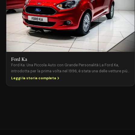
Ford Ka
Ford Ka: Una Piccola Auto con Grande Personalità La Ford Ka,
introdotta per la prima volta nel 1996, è stata una delle vetture più
iconiche della casa automobilistica statunitense. Questo modello
Leggi la storia completa
compatto ha attraversato diverse generazioni, guadagnando un
posto speciale nel cuore degli automobilisti grazie alle sue
dimensioni ridotte, maneggevolezza e un design sempre
innovativo. […]