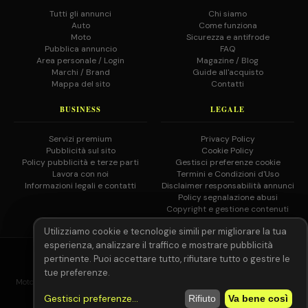
Tutti gli annunci
Chi siamo
Auto
Come funziona
Moto
Sicurezza e antifrode
Pubblica annuncio
FAQ
Area personale / Login
Magazine / Blog
Marchi / Brand
Guide all'acquisto
Mappa del sito
Contatti
BUSINESS
LEGALE
Servizi premium
Privacy Policy
Pubblicità sul sito
Cookie Policy
Policy pubblicità e terze parti
Gestisci preferenze cookie
Lavora con noi
Termini e Condizioni d'Uso
Informazioni legali e contatti
Disclaimer responsabilità annunci
Policy segnalazione abusi
Copyright e gestione contenuti
Utilizziamo cookie e tecnologie simili per migliorare la tua
esperienza, analizzare il traffico e mostrare pubblicità
© 2026 MotoAutoGratis.it — Tutti i diritti riservati —
IOCOS
GC
pertinente. Puoi accettare tutto, rifiutare tutto o gestire le
02758080804
tue preferenze.
MotoAutoGratis non è responsabile per il contenuto degli annunci pubblicati
dagli utenti registrati.
Leggi il disclaimer completo.
Gestisci preferenze
...
Rifiuto
Va bene così