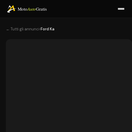
Moto
Auto
Gratis
← Tutti gli annunci
›
Ford Ka