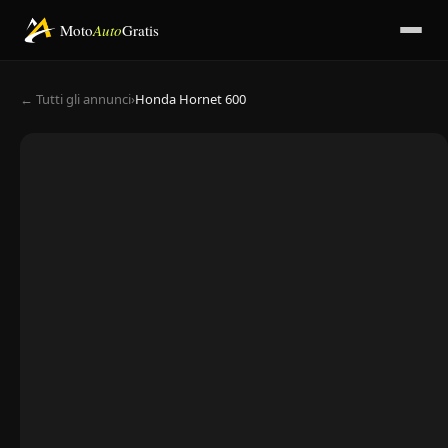
Moto
Auto
Gratis
← Tutti gli annunci
›
Honda Hornet 600