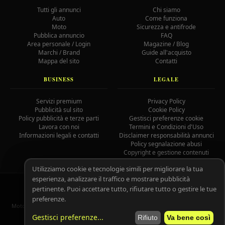
Tutti gli annunci
Chi siamo
Auto
Come funziona
Moto
Sicurezza e antifrode
Pubblica annuncio
FAQ
Area personale / Login
Magazine / Blog
Marchi / Brand
Guide all'acquisto
Mappa del sito
Contatti
BUSINESS
LEGALE
Servizi premium
Privacy Policy
Pubblicità sul sito
Cookie Policy
Policy pubblicità e terze parti
Gestisci preferenze cookie
Lavora con noi
Termini e Condizioni d'Uso
Informazioni legali e contatti
Disclaimer responsabilità annunci
Policy segnalazione abusi
Copyright e gestione contenuti
Utilizziamo cookie e tecnologie simili per migliorare la tua
esperienza, analizzare il traffico e mostrare pubblicità
© 2026 MotoAutoGratis.it — Tutti i diritti riservati —
IOCOS
GC
pertinente. Puoi accettare tutto, rifiutare tutto o gestire le tue
02758080804
preferenze.
MotoAutoGratis non è responsabile per il contenuto degli annunci pubblicati
dagli utenti registrati.
Leggi il disclaimer completo.
Gestisci preferenze
...
Rifiuto
Va bene così