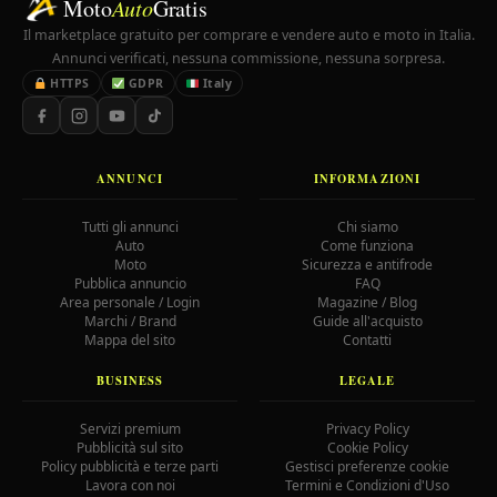
Moto
Auto
Gratis
Il marketplace gratuito per comprare e vendere auto e moto in Italia.
Annunci verificati, nessuna commissione, nessuna sorpresa.
HTTPS
GDPR
Italy
ANNUNCI
INFORMAZIONI
Tutti gli annunci
Chi siamo
Auto
Come funziona
Moto
Sicurezza e antifrode
Pubblica annuncio
FAQ
Area personale / Login
Magazine / Blog
Marchi / Brand
Guide all'acquisto
Mappa del sito
Contatti
BUSINESS
LEGALE
Servizi premium
Privacy Policy
Pubblicità sul sito
Cookie Policy
Policy pubblicità e terze parti
Gestisci preferenze cookie
Lavora con noi
Termini e Condizioni d'Uso