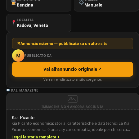
Benzina
Manuale
LOCALITÀ
Padova, Veneto
Annuncio esterno — pubblicato su un altro sito
M
PUBBLICATO DA
Vai all'annuncio originale
Verrai reindirizzato al sito sorgente.
DAL MAGAZINE
IMMAGINE NON ANCORA AGGIUNTA
Kia Picanto
Kia Picanto economica: storia, caratteristiche e dati tecnici La Kia
Picanto economica è una city car compatta, ideale per chi cerca
un’auto economica, maneggevole e facile da parcheggiare. Con
Leggi la storia completa