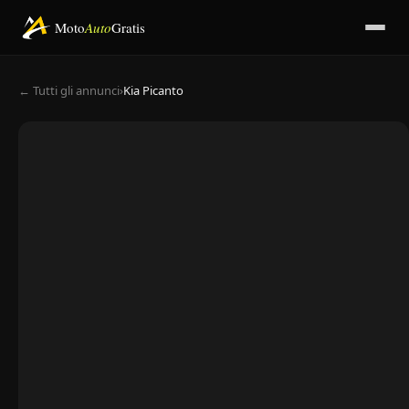
Moto
Auto
Gratis
← Tutti gli annunci
›
Kia Picanto