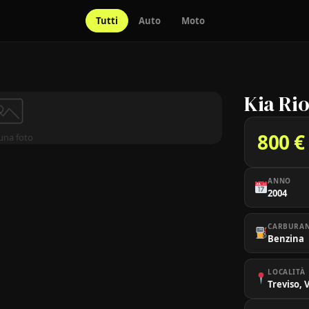
Tutti
Auto
Moto
Kia Ri
800 €
una foto
ANNO
2004
CARBURA
Benzina
LOCALITÀ
Treviso,