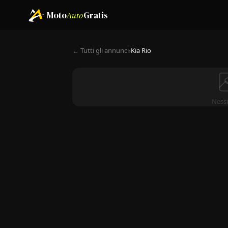
Moto
Auto
Gratis
← Tutti gli annunci
›
Kia Rio
Ness