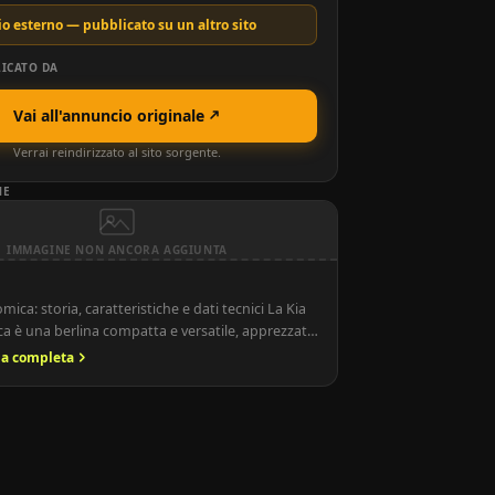
o esterno — pubblicato su un altro sito
ICATO DA
Vai all'annuncio originale
Verrai reindirizzato al sito sorgente.
NE
IMMAGINE NON ANCORA AGGIUNTA
mica: storia, caratteristiche e dati tecnici La Kia
a è una berlina compatta e versatile, apprezzata
ità, consumi contenuti e praticità urbana. Con
ria completa
enti, interni funzionali e design moderno, la Rio
na scelta intelligente per chi cerca un’auto
aneggevole, ideale per la città e per brevi