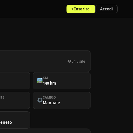
+ Inserisci
Accedi
o
54 visite
KM
140 km
NTE
CAMBIO
Manuale
 Veneto