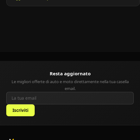
con un’impostazione più raffinata, elegante e orientata al comfort.
È stata pensata per chi desiderava un’auto cittadina spaziosa, ma
con un tocco premium, sia […]
Resta aggiornato
Le migliori offerte di auto e moto direttamente nella tua casella
email.
Iscriviti