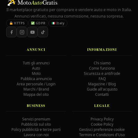
Moto
Auto
Gratis
Il marketplace gratuito per comprare e vendere auto e moto in Italia.
Annunci verificati, nessuna commissione, nessuna sorpresa.
HTTPS
GDPR
Italy
ANNUNCI
INFORMAZIONI
Tutti gli annunci
Chi siamo
Auto
Come funziona
Moto
Sicurezza e antifrode
Pubblica annuncio
FAQ
Area personale / Login
Magazine / Blog
Marchi / Brand
Guide all'acquisto
Mappa del sito
Contatti
BUSINESS
LEGALE
Servizi premium
Privacy Policy
Pubblicità sul sito
Cookie Policy
Policy pubblicità e terze parti
Gestisci preferenze cookie
Lavora con noi
Termini e Condizioni d'Uso