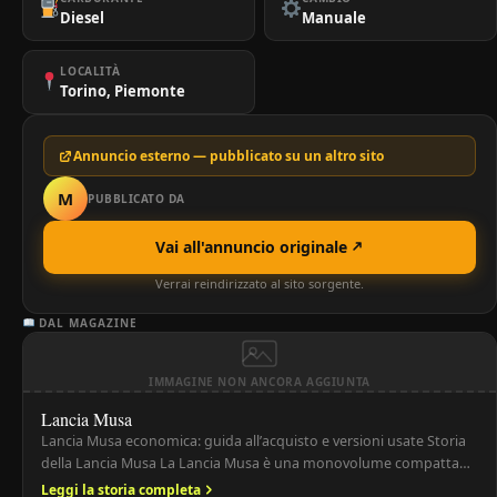
Diesel
Manuale
LOCALITÀ
Torino, Piemonte
Annuncio esterno — pubblicato su un altro sito
M
PUBBLICATO DA
Vai all'annuncio originale
Verrai reindirizzato al sito sorgente.
DAL MAGAZINE
IMMAGINE NON ANCORA AGGIUNTA
Lancia Musa
Lancia Musa economica: guida all’acquisto e versioni usate Storia
della Lancia Musa La Lancia Musa è una monovolume compatta
prodotta dal 2004 al 2012, sviluppata sul pianale della Fiat Idea ma
Leggi la storia completa