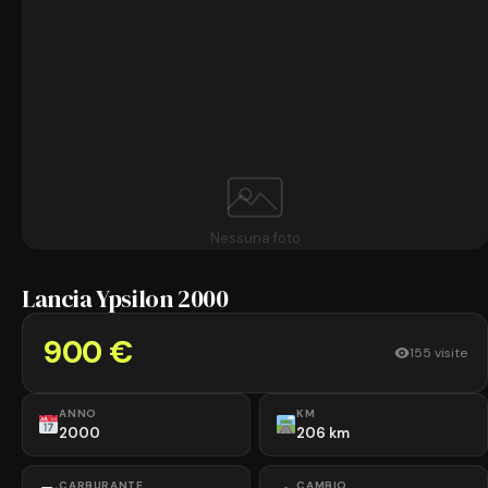
Nessuna foto
Lancia Ypsilon 2000
900 €
155 visite
ANNO
KM
2000
206 km
CARBURANTE
CAMBIO