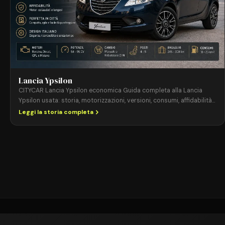
Lancia Ypsilon
CITYCAR Lancia Ypsilon economica Guida completa alla Lancia
Ypsilon usata: storia, motorizzazioni, versioni, consumi, affidabilità
e consigli per l’acquisto. La Lancia Ypsilon è una delle citycar
Leggi la storia completa
italiane più amate e riconoscibili. Elegante, compatta e semplice da
guidare, rappresenta ancora oggi una delle migliori soluzioni per
chi desidera un’auto economica da utilizzare ogni giorno. Sul
mercato […]