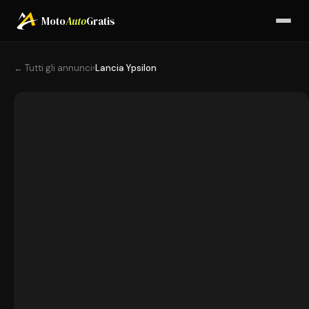
Moto
Auto
Gratis
← Tutti gli annunci
›
Lancia Ypsilon