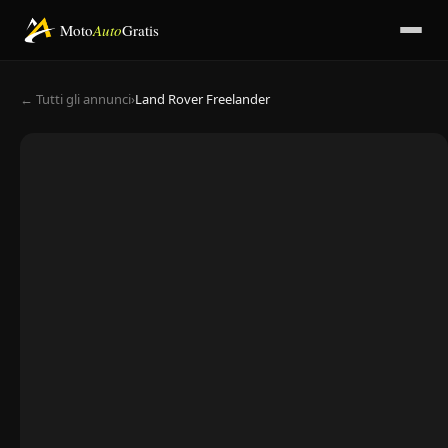
Moto
Auto
Gratis
← Tutti gli annunci
›
Land Rover Freelander