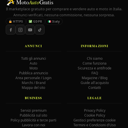
Moto
Auto
Gratis
Il marketplace gratuito per comprare e vendere auto e moto in Italia.
Annunci verificati, nessuna commissione, nessuna sorpresa.
HTTPS
GDPR
Italy
ANNUNCI
INFORMAZIONI
Tutti gli annunci
Chi siamo
Auto
Come funziona
Moto
Sicurezza e antifrode
Pubblica annuncio
FAQ
Area personale / Login
Magazine / Blog
Marchi / Brand
Guide all'acquisto
Mappa del sito
Contatti
BUSINESS
LEGALE
Servizi premium
Privacy Policy
Pubblicità sul sito
Cookie Policy
Policy pubblicità e terze parti
Gestisci preferenze cookie
Lavora con noi
Termini e Condizioni d'Uso