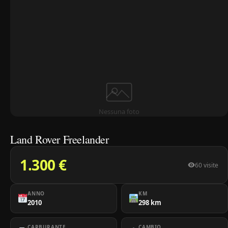
Nessuna foto
Land Rover Freelander
1.300 €
60 visite
ANNO
KM
2010
298 km
CARBURANTE
CAMBIO