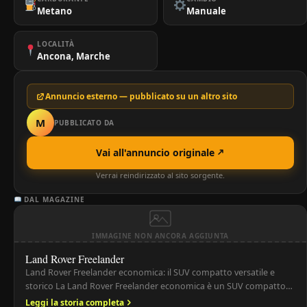
Metano
Manuale
LOCALITÀ
Ancona, Marche
Annuncio esterno — pubblicato su un altro sito
M
PUBBLICATO DA
Vai all'annuncio originale
Verrai reindirizzato al sito sorgente.
DAL MAGAZINE
IMMAGINE NON ANCORA AGGIUNTA
Land Rover Freelander
Land Rover Freelander economica: il SUV compatto versatile e
storico La Land Rover Freelander economica è un SUV compatto
premium prodotto dalla Land Rover tra il 1997 e il 2014. Il
Leggi la storia completa