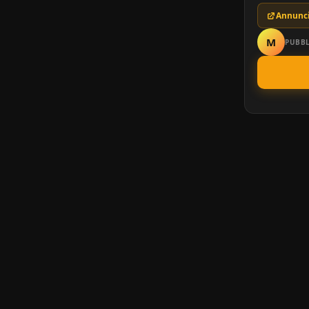
Annunci
M
PUBBL