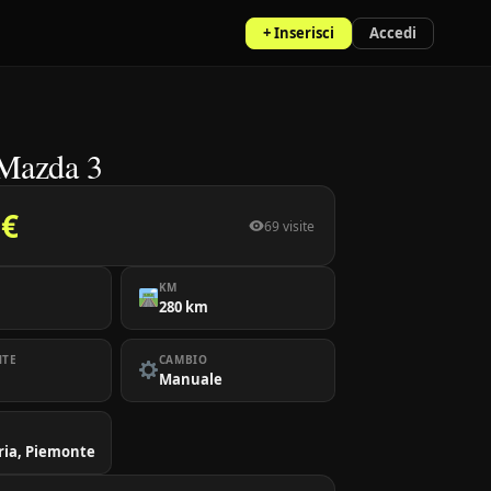
+ Inserisci
Accedi
Mazda 3
 €
69 visite
KM
280 km
NTE
CAMBIO
Manuale
ria, Piemonte