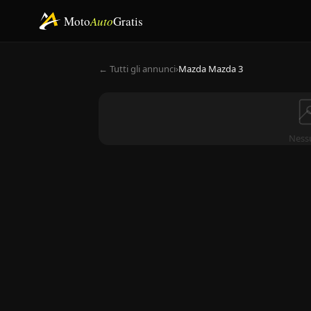
Moto
Auto
Gratis
← Tutti gli annunci
›
Mazda Mazda 3
Ness