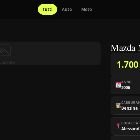
Tutti
Auto
Moto
Mazda 
1.700
una foto
ANNO
2006
CARBURA
Benzina
LOCALITÀ
Alessand