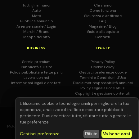
Tutti gli annunci
Chi siamo
Auto
Come funziona
Moto
Sicurezza e antifrode
Pubblica annuncio
FAQ
Area personale / Login
Magazine / Blog
Marchi / Brand
Guide all'acquisto
Mappa del sito
Contatti
BUSINESS
LEGALE
Servizi premium
Privacy Policy
Pubblicità sul sito
Cookie Policy
Policy pubblicità e terze parti
Gestisci preferenze cookie
Lavora con noi
Termini e Condizioni d'Uso
Informazioni legali e contatti
Disclaimer responsabilità annunci
Policy segnalazione abusi
Copyright e gestione contenuti
Utilizziamo cookie e tecnologie simili per migliorare la tua
esperienza, analizzare il traffico e mostrare pubblicità
© 2026 MotoAutoGratis.it — Tutti i diritti riservati —
IOCOS
GC
pertinente. Puoi accettare tutto, rifiutare tutto o gestire le
02758080804
tue preferenze.
MotoAutoGratis non è responsabile per il contenuto degli annunci pubblicati
dagli utenti registrati.
Leggi il disclaimer completo.
Gestisci preferenze
...
Rifiuto
Va bene così