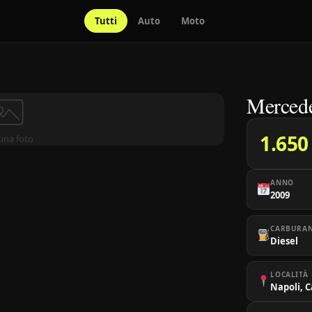
Tutti
Auto
Moto
Mercede
1.650
una foto
ANNO
2009
CARBURA
Diesel
LOCALITÀ
Napoli, 