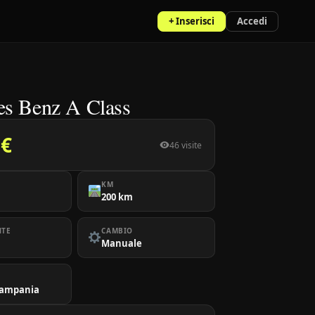
+ Inserisci
Accedi
s Benz A Class
 €
46 visite
KM
200 km
NTE
CAMBIO
Manuale
Campania