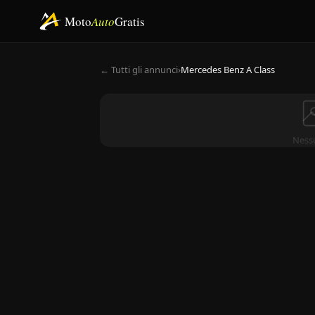
Moto
Auto
Gratis
← Tutti gli annunci
›
Mercedes Benz A Class
Ness