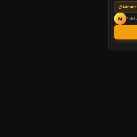
Annunci
M
PUBBL