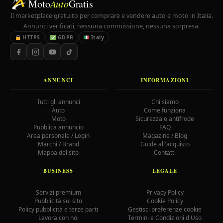
Moto
Auto
Gratis
Il marketplace gratuito per comprare e vendere auto e moto in Italia.
Annunci verificati, nessuna commissione, nessuna sorpresa.
HTTPS
GDPR
Italy
ANNUNCI
INFORMAZIONI
Tutti gli annunci
Chi siamo
Auto
Come funziona
Moto
Sicurezza e antifrode
Pubblica annuncio
FAQ
Area personale / Login
Magazine / Blog
Marchi / Brand
Guide all'acquisto
Mappa del sito
Contatti
BUSINESS
LEGALE
Servizi premium
Privacy Policy
Pubblicità sul sito
Cookie Policy
Policy pubblicità e terze parti
Gestisci preferenze cookie
Lavora con noi
Termini e Condizioni d'Uso