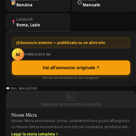
Benzina
Manuale
LOCALITÀ
Roma, Lazio
Annuncio esterno — pubblicato su un altro sito
M
PUBBLICATO DA
Vai all'annuncio originale
Verrai reindirizzato al sito sorgente.
DAL MAGAZINE
IMMAGINE NON ANCORA AGGIUNTA
Nissan Micra
Nissan Micra economica: storia, caratteristiche e guida all’acquisto
La Nissan Micra economica è una city car compatta, prodotta dal
1982 ad oggi, nota per affidabilità, praticità e consumi
Leggi la storia completa