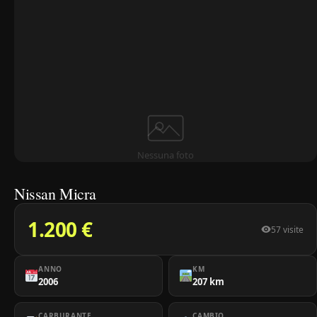
Nessuna foto
Nissan Micra
1.200 €
57 visite
ANNO
KM
2006
207 km
CARBURANTE
CAMBIO