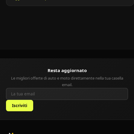
contenuti.Con dimensioni ridotte, motori efficienti e
maneggevolezza in città, la Micra è ideale per chi cerca un’auto
urbana facile da parcheggiare e versatile. Storia della Nissan Micra
[…]
Resta aggiornato
Le migliori offerte di auto e moto direttamente nella tua casella
email.
Iscriviti