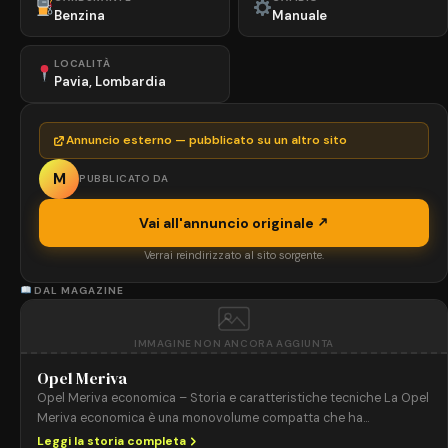
Benzina
Manuale
LOCALITÀ
Pavia, Lombardia
Annuncio esterno — pubblicato su un altro sito
M
PUBBLICATO DA
Vai all'annuncio originale
Verrai reindirizzato al sito sorgente.
DAL MAGAZINE
IMMAGINE NON ANCORA AGGIUNTA
Opel Meriva
Opel Meriva economica – Storia e caratteristiche tecniche La Opel
Meriva economica è una monovolume compatta che ha
conquistato il mercato europeo per la sua praticità, flessibilità
Leggi la storia completa