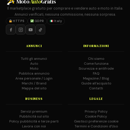
Moto
Auto
Gratis
Il marketplace gratuito per comprare e vendere auto e moto in Italia.
Annunci verificati, nessuna commissione, nessuna sorpresa.
HTTPS
GDPR
Italy
ANNUNCI
INFORMAZIONI
Tutti gli annunci
Chi siamo
Auto
Come funziona
Moto
Sicurezza e antifrode
Pubblica annuncio
FAQ
Area personale / Login
Magazine / Blog
Marchi / Brand
Guide all'acquisto
Mappa del sito
Contatti
BUSINESS
LEGALE
Servizi premium
Privacy Policy
Pubblicità sul sito
Cookie Policy
Policy pubblicità e terze parti
Gestisci preferenze cookie
Lavora con noi
Termini e Condizioni d'Uso