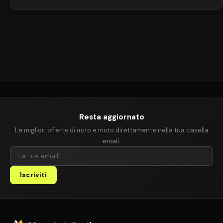
Prodotta in diverse generazioni dal 1999 al 2019, la Zafira si è
affermata come punto di riferimento per chi cerca un’auto adatta a
famiglie numerose, viaggi lunghi […]
Resta aggiornato
Le migliori offerte di auto e moto direttamente nella tua casella
email.
Iscriviti