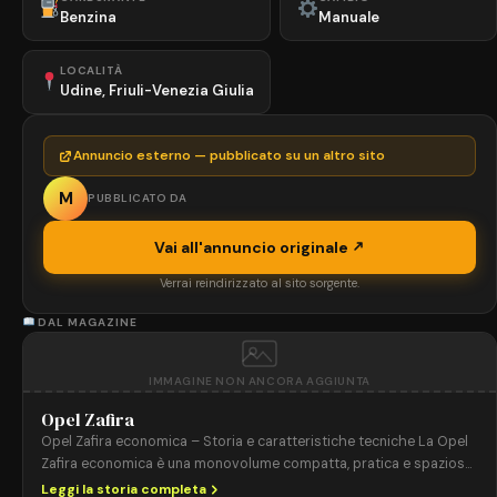
Benzina
Manuale
LOCALITÀ
Udine, Friuli-Venezia Giulia
Annuncio esterno — pubblicato su un altro sito
M
PUBBLICATO DA
Vai all'annuncio originale
Verrai reindirizzato al sito sorgente.
DAL MAGAZINE
IMMAGINE NON ANCORA AGGIUNTA
Opel Zafira
Opel Zafira economica – Storia e caratteristiche tecniche La Opel
Zafira economica è una monovolume compatta, pratica e spaziosa,
progettata per offrire flessibilità, comfort e contenimento dei costi.
Leggi la storia completa