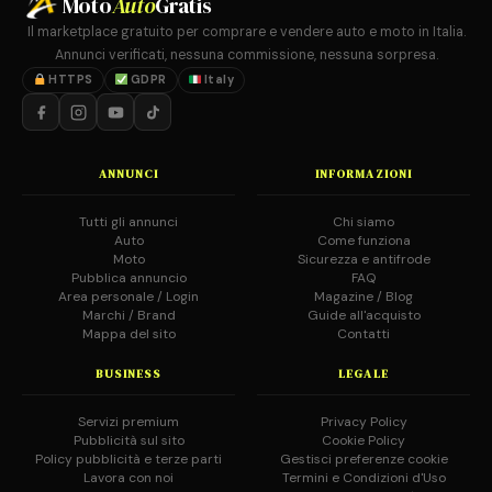
Moto
Auto
Gratis
Il marketplace gratuito per comprare e vendere auto e moto in Italia.
Annunci verificati, nessuna commissione, nessuna sorpresa.
HTTPS
GDPR
Italy
ANNUNCI
INFORMAZIONI
Tutti gli annunci
Chi siamo
Auto
Come funziona
Moto
Sicurezza e antifrode
Pubblica annuncio
FAQ
Area personale / Login
Magazine / Blog
Marchi / Brand
Guide all'acquisto
Mappa del sito
Contatti
BUSINESS
LEGALE
Servizi premium
Privacy Policy
Pubblicità sul sito
Cookie Policy
Policy pubblicità e terze parti
Gestisci preferenze cookie
Lavora con noi
Termini e Condizioni d'Uso